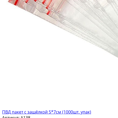
ПВД пакет с защёлкой 5*7см (1000шт. упак)
Артикул:
A138