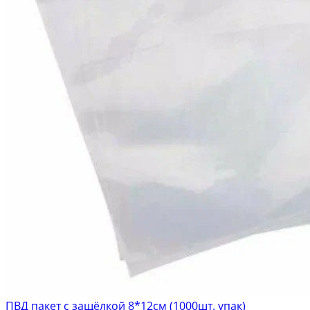
ПВД пакет с защёлкой 8*12см (1000шт. упак)