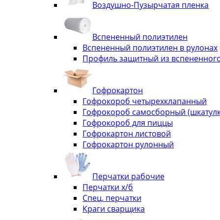
Воздушно-Пузырчатая пленка
Вспененный полиэтилен
Вспененный полиэтилен в рулонах
Профиль защитный из вспененного
Гофрокартон
Гофрокороб четырехклапанный
Гофрокороб самосборный (шкатулка
Гофрокороб для пиццы
Гофрокартон листовой
Гофрокартон рулонный
Перчатки рабочие
Перчатки х/б
Спец. перчатки
Краги сварщика